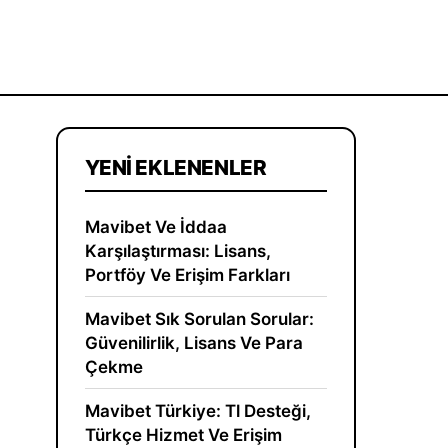
YENI EKLENENLER
Mavibet Ve İddaa
Karşılaştırması: Lisans,
Portföy Ve Erişim Farkları
Mavibet Sık Sorulan Sorular:
Güvenilirlik, Lisans Ve Para
Çekme
Mavibet Türkiye: Tl Desteği,
Türkçe Hizmet Ve Erişim