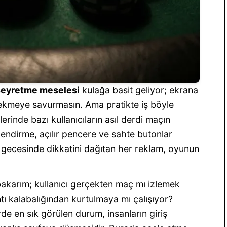
seyretme meselesi
kulağa basit geliyor; ekrana
 sekmeye savurmasın. Ama pratikte iş böyle
rinde bazı kullanıcıların asıl derdi maçın
lendirme, açılır pencere ve sahte butonlar
ç gecesinde dikkatini dağıtan her reklam, oyunun
akarım; kullanıcı gerçekten maç mı izlemek
tı kalabalığından kurtulmaya mı çalışıyor?
rde en sık görülen durum, insanların giriş