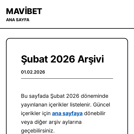
MAVIBET
ANA SAYFA
Şubat 2026 Arşivi
01.02.2026
Bu sayfada Şubat 2026 döneminde
yayınlanan içerikler listelenir. Güncel
içerikler için
ana sayfaya
dönebilir
veya diğer arşiv aylarına
geçebilirsiniz.