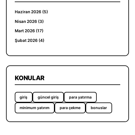
Haziran 2026 (5)
Nisan 2026 (3)
Mart 2026 (17)
Şubat 2026 (4)
KONULAR
giriş
güncel giriş
para yatırma
minimum yatırım
para çekme
bonuslar