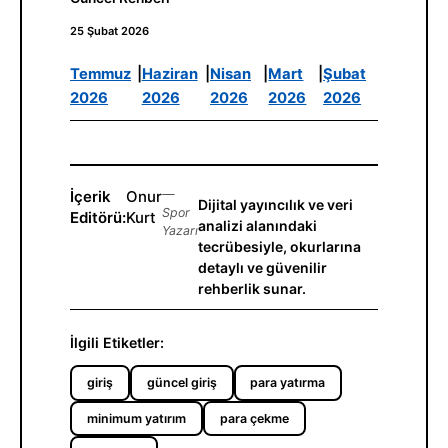
25 Şubat 2026
Temmuz
|
Haziran
|
Nisan
|
Mart
|
Şubat
2026
2026
2026
2026
2026
İçerik
Onur
—
Dijital yayıncılık ve veri
Spor
Editörü:
Kurt
analizi alanındaki
Yazarı
tecrübesiyle, okurlarına
detaylı ve güvenilir
rehberlik sunar.
İlgili Etiketler:
giriş
güncel giriş
para yatırma
minimum yatırım
para çekme