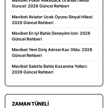
Mavibet Poker Rakeback Oranlari Nedir
Guncel: 2026 Güncel Rehberi
Mavibet Aviator Ucak Oyunu Sinyal Hilesi:
2026 Güncel Rehberi
Mavibet En Iyi Bahis Deneyimi Icin: 2026
Güncel Rehberi
Mavibet Yeni Giriş Adresi Kac Oldu: 2026
Güncel Rehberi
Mavibet Sabirla Bahis Kazanma Yolları:
2026 Güncel Rehberi
ZAMAN TÜNELI