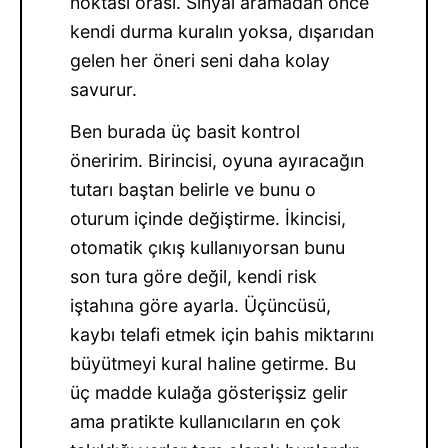
noktası orası. Sinyal aramadan önce
kendi durma kuralın yoksa, dışarıdan
gelen her öneri seni daha kolay
savurur.
Ben burada üç basit kontrol
öneririm. Birincisi, oyuna ayıracağın
tutarı baştan belirle ve bunu o
oturum içinde değiştirme. İkincisi,
otomatik çıkış kullanıyorsan bunu
son tura göre değil, kendi risk
iştahına göre ayarla. Üçüncüsü,
kaybı telafi etmek için bahis miktarını
büyütmeyi kural haline getirme. Bu
üç madde kulağa gösterişsiz gelir
ama pratikte kullanıcıların en çok