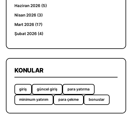
Haziran 2026 (5)
Nisan 2026 (3)
Mart 2026 (17)
Şubat 2026 (4)
KONULAR
giriş
güncel giriş
para yatırma
minimum yatırım
para çekme
bonuslar