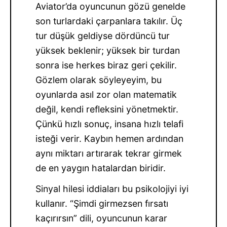
Aviator’da oyuncunun gözü genelde
son turlardaki çarpanlara takılır. Üç
tur düşük geldiyse dördüncü tur
yüksek beklenir; yüksek bir turdan
sonra ise herkes biraz geri çekilir.
Gözlem olarak söyleyeyim, bu
oyunlarda asıl zor olan matematik
değil, kendi refleksini yönetmektir.
Çünkü hızlı sonuç, insana hızlı telafi
isteği verir. Kaybın hemen ardından
aynı miktarı artırarak tekrar girmek
de en yaygın hatalardan biridir.
Sinyal hilesi iddiaları bu psikolojiyi iyi
kullanır. “Şimdi girmezsen fırsatı
kaçırırsın” dili, oyuncunun karar