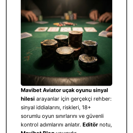
Mavibet Aviator uçak oyunu sinyal
hilesi
arayanlar için gerçekçi rehber:
sinyal iddialarını, riskleri, 18+
sorumlu oyun sınırlarını ve güvenli
kontrol adımlarını anlatır.
Editör
notu,