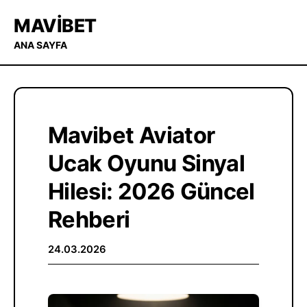
MAVIBET
ANA SAYFA
Mavibet Aviator
Ucak Oyunu Sinyal
Hilesi: 2026 Güncel
Rehberi
24.03.2026