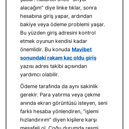
alacağım” diye linke tıklar, sonra
hesabına giriş yapar, ardından
bakiye veya ödeme problemi yaşar.
Bu yüzden giriş adresini kontrol
etmek oyunun kendisi kadar
önemlidir. Bu konuda
Mavibet
sonundaki rakam kaç oldu giriş
yazısı adres takibi açısından
yardımcı olabilir.
Ödeme tarafında da aynı sakinlik
gerekir. Para yatırma veya çekme
anında ekran görüntüsü isteyen, seni
farklı hesaba yönlendiren, “işlemi
hızlandırırım” diyen kişilere karşı
mesafeli ol. Çoğu durumda resmi