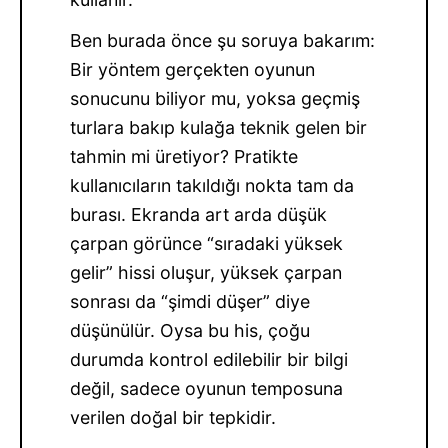
Ben burada önce şu soruya bakarım:
Bir yöntem gerçekten oyunun
sonucunu biliyor mu, yoksa geçmiş
turlara bakıp kulağa teknik gelen bir
tahmin mi üretiyor? Pratikte
kullanıcıların takıldığı nokta tam da
burası. Ekranda art arda düşük
çarpan görünce “sıradaki yüksek
gelir” hissi oluşur, yüksek çarpan
sonrası da “şimdi düşer” diye
düşünülür. Oysa bu his, çoğu
durumda kontrol edilebilir bir bilgi
değil, sadece oyunun temposuna
verilen doğal bir tepkidir.