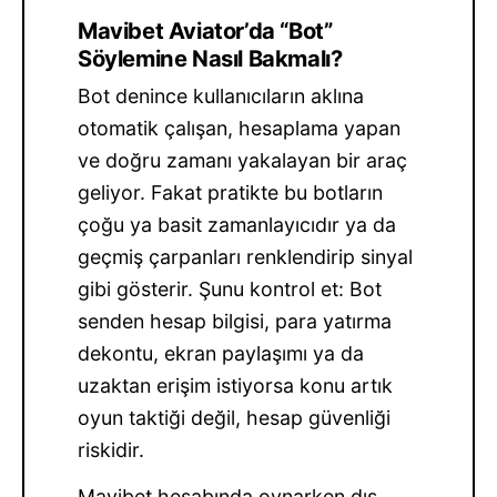
Mavibet Aviator’da “Bot”
Söylemine Nasıl Bakmalı?
Bot denince kullanıcıların aklına
otomatik çalışan, hesaplama yapan
ve doğru zamanı yakalayan bir araç
geliyor. Fakat pratikte bu botların
çoğu ya basit zamanlayıcıdır ya da
geçmiş çarpanları renklendirip sinyal
gibi gösterir. Şunu kontrol et: Bot
senden hesap bilgisi, para yatırma
dekontu, ekran paylaşımı ya da
uzaktan erişim istiyorsa konu artık
oyun taktiği değil, hesap güvenliği
riskidir.
Mavibet hesabında oynarken dış