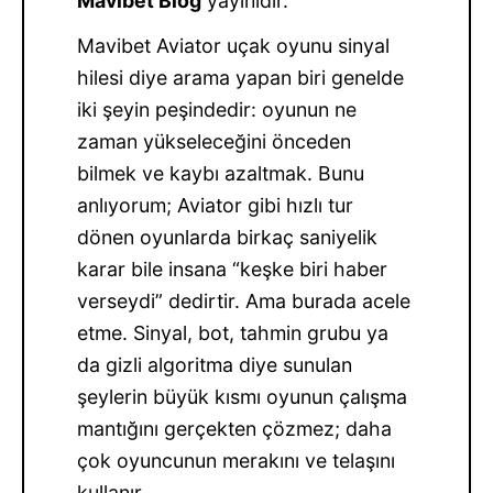
Mavibet Blog
yayınıdır.
Mavibet Aviator uçak oyunu sinyal
hilesi diye arama yapan biri genelde
iki şeyin peşindedir: oyunun ne
zaman yükseleceğini önceden
bilmek ve kaybı azaltmak. Bunu
anlıyorum; Aviator gibi hızlı tur
dönen oyunlarda birkaç saniyelik
karar bile insana “keşke biri haber
verseydi” dedirtir. Ama burada acele
etme. Sinyal, bot, tahmin grubu ya
da gizli algoritma diye sunulan
şeylerin büyük kısmı oyunun çalışma
mantığını gerçekten çözmez; daha
çok oyuncunun merakını ve telaşını
kullanır.