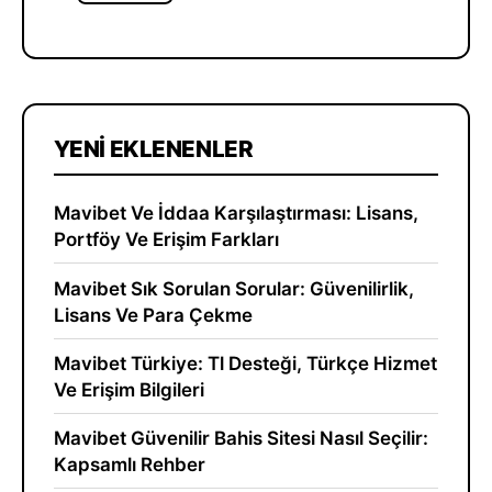
YENI EKLENENLER
Mavibet Ve İddaa Karşılaştırması: Lisans,
Portföy Ve Erişim Farkları
Mavibet Sık Sorulan Sorular: Güvenilirlik,
Lisans Ve Para Çekme
Mavibet Türkiye: Tl Desteği, Türkçe Hizmet
Ve Erişim Bilgileri
Mavibet Güvenilir Bahis Sitesi Nasıl Seçilir:
Kapsamlı Rehber